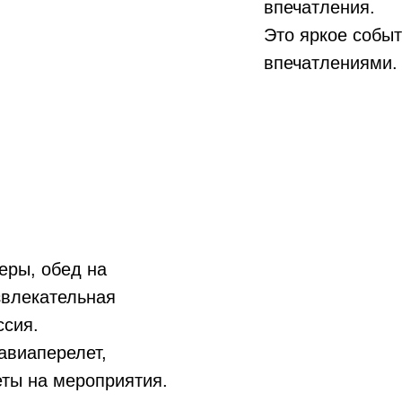
впечатления.
Это яркое собы
впечатлениями. 
еры, обед на
звлекательная
ссия.
авиаперелет,
еты на мероприятия.