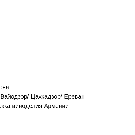
она:
 Вайодзор/ Цахкадзор/ Ереван
екка виноделия Армении